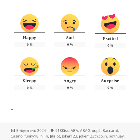
Happy
Sad
Excited
0
%
0
%
0
%
Sleepy
Angry
Surprise
0
%
0
%
0
%
…
เขียน
หมวด
5 พฤษภาคม 2024
918Kiss
,
ABA
,
ABAGroup2
,
Baccarat
,
เมื่อ
หมู่
Casino
,
funny18.in
,
Jili
,
Jilislot
,
Joker123
,
joker123th.co.in
,
no1huay
,