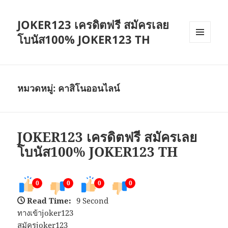
JOKER123 เครดิตฟรี สมัครเลย
โบนัส100% JOKER123 TH
เมนู
และวิด
เจ็ต
หมวดหมู่:
คาสิโนออนไลน์
JOKER123 เครดิตฟรี สมัครเลย
โบนัส100% JOKER123 TH
0
0
0
0
Read Time:
9 Second
ทางเข้าjoker123
สมัครjoker123