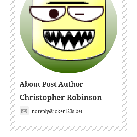
About Post Author
Christopher Robinson
noreply@joker123s.bet