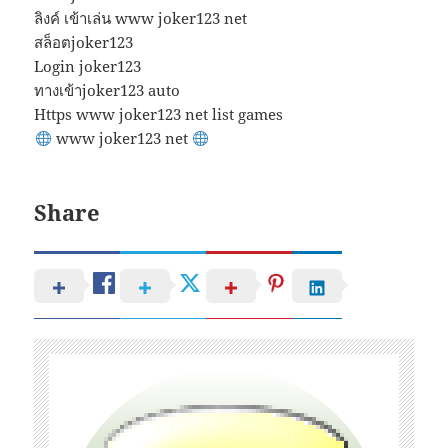
ลิงค์ เข้าเล่น www joker123 net
สล็อตjoker123
Login joker123
ทางเข้าjoker123 auto
Https www joker123 net list games
www joker123 net
Share